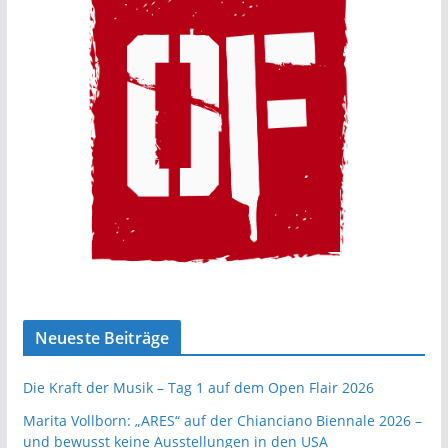
Neueste Beiträge
Die Kraft der Musik – Tag 1 auf dem Open Flair 2026
Marita Vollborn: „ARES“ auf der Chianciano Biennale 2026 –
und bewusst keine Ausstellungen in den USA