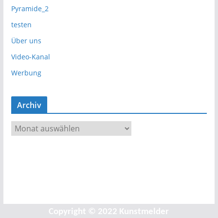
Pyramide_2
testen
Über uns
Video-Kanal
Werbung
Archiv
A
r
c
h
i
v
Copyright © 2022 Kunstmelder