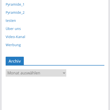
Pyramide_1
Pyramide_2
testen
Über uns
Video-Kanal
Werbung
Archiv
A
r
c
h
i
v