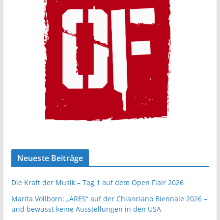
Neueste Beiträge
Die Kraft der Musik – Tag 1 auf dem Open Flair 2026
Marita Vollborn: „ARES“ auf der Chianciano Biennale 2026 –
und bewusst keine Ausstellungen in den USA