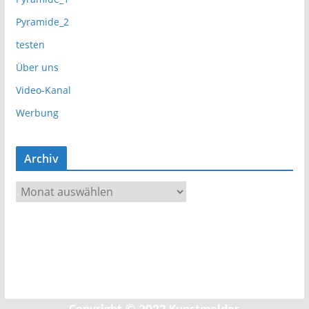
Pyramide_2
testen
Über uns
Video-Kanal
Werbung
Archiv
A
r
c
h
i
v