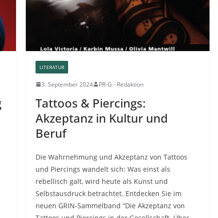
LITERATUR
3. September 2024
PR-G - Redaktion
g
Tattoos & Piercings:
Akzeptanz in Kultur und
Beruf
Die Wahrnehmung und Akzeptanz von Tattoos
d
und Piercings wandelt sich: Was einst als
rebellisch galt, wird heute als Kunst und
Selbstausdruck betrachtet. Entdecken Sie im
neuen GRIN-Sammelband “Die Akzeptanz von
Tattoos und Piercings in der Gesellschaft. Über