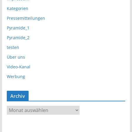
Kategorien
Pressemitteilungen
Pyramide_1
Pyramide_2
testen
Über uns
Video-Kanal
Werbung
Archiv
A
r
c
h