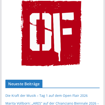
Neueste Beiträge
Die Kraft der Musik – Tag 1 auf dem Open Flair 2026
Marita Vollborn: „ARES“ auf der Chianciano Biennale 2026 –