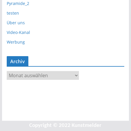
Pyramide_2
testen
Über uns
Video-Kanal
Werbung
Archiv
A
r
c
h
i
v
Copyright © 2022 Kunstmelder