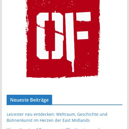
Neueste Beiträge
Leicester neu entdecken: Weltraum, Geschichte und
Bühnenkunst im Herzen der East Midlands