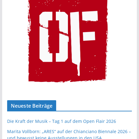
Neueste Beiträge
Die Kraft der Musik – Tag 1 auf dem Open Flair 2026
Marita Vollborn: „ARES“ auf der Chianciano Biennale 2026 –
und bewusst keine Ausstellungen in den USA