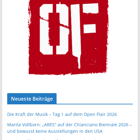
Neueste Beiträge
Die Kraft der Musik – Tag 1 auf dem Open Flair 2026
Marita Vollborn: „ARES“ auf der Chianciano Biennale 2026 –
und bewusst keine Ausstellungen in den USA