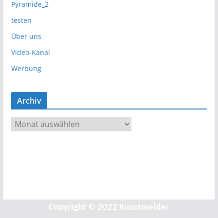
Pyramide_2
testen
Über uns
Video-Kanal
Werbung
Archiv
A
r
c
h
i
v
Copyright © 2022 Kunstmelder