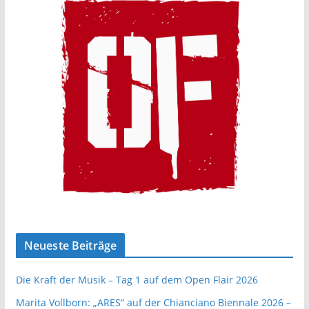
Neueste Beiträge
Die Kraft der Musik – Tag 1 auf dem Open Flair 2026
Marita Vollborn: „ARES“ auf der Chianciano Biennale 2026 –