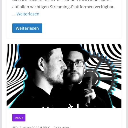
auf allen wichtigen Streaming-Plattformen verfügbar.
…
Weiterlesen
Weiterlesen
MUSIK
9. August 2022
PR-G - Redaktion