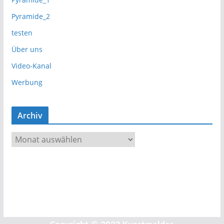
Pyramide_2
testen
Über uns
Video-Kanal
Werbung
Archiv
A
r
c
h
i
v