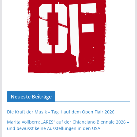
Neueste Beiträge
Die Kraft der Musik – Tag 1 auf dem Open Flair 2026
Marita Vollborn: „ARES“ auf der Chianciano Biennale 2026 –
und bewusst keine Ausstellungen in den USA