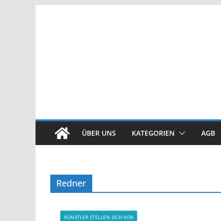
Zum
Inhalt
springen
ÜBER UNS
KATEGORIEN
AGB
Redner
KÜNSTLER STELLEN SICH VOR