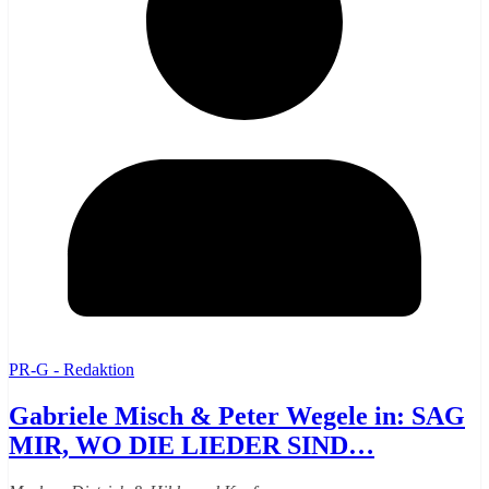
PR-G - Redaktion
Gabriele Misch & Peter Wegele in: SAG
MIR, WO DIE LIEDER SIND…