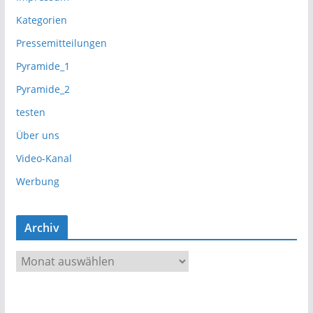
Kategorien
Pressemitteilungen
Pyramide_1
Pyramide_2
testen
Über uns
Video-Kanal
Werbung
Archiv
A
r
c
h