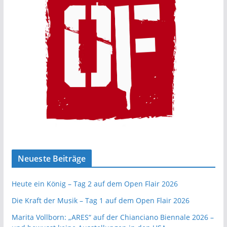
Neueste Beiträge
Heute ein König – Tag 2 auf dem Open Flair 2026
Die Kraft der Musik – Tag 1 auf dem Open Flair 2026
Marita Vollborn: „ARES“ auf der Chianciano Biennale 2026 –