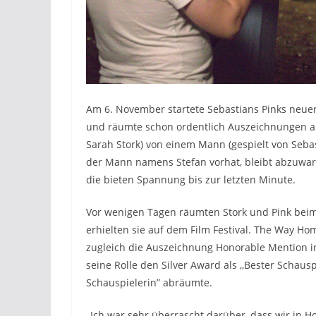
Am 6. November startete Sebastians Pinks neuer
und räumte schon ordentlich Auszeichnungen ab.
Sarah Stork) von einem Mann (gespielt von Sebas
der Mann namens Stefan vorhat, bleibt abzuwarte
die bieten Spannung bis zur letzten Minute.
Vor wenigen Tagen räumten Stork und Pink bei
erhielten sie auf dem Film Festival. The Way Hom
zugleich die Auszeichnung Honorable Mention in d
seine Rolle den Silver Award als ,,Bester Schaus
Schauspielerin” abräumte.
,,Ich war sehr überrascht darüber, dass wir in 