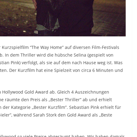
 Kurzspielfilm “The Way Home” auf diversen Film-Festivals
 In dem Thriller wird die hübsche Selina (gespielt von
tian Pink) verfolgt, als sie auf dem nach Hause weg ist. Was
n. Der Kurzfilm hat eine Spielzeit von circa 6 Minuten und
m Hollywood Gold Award ab. Gleich 4 Auszeichnungen
e räumte den Preis als ,,Bester Thriller” ab und erhielt
er Kategorie ,,Bester Kurzfilm”. Sebastian Pink erhielt für
pieler”, während Sarah Stork den Gold Award als ,,Beste
Hollywood so viele Preise abgeräumt haben. Wir haben damals