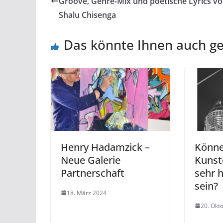
Groove, Genre-Mix und poetische Lyrics v
Shalu Chisenga
Das könnte Ihnen auch ge
Henry Hadamzick –
Könne
Neue Galerie
Kunst
Partnerschaft
sehr 
sein?
18. März 2024
20. Okt