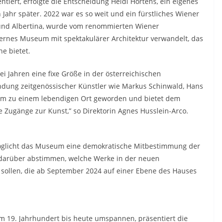
iert, erfolgte die Entscheidung Heidi Hortens, ein eigenes
ahr später. 2022 war es so weit und ein fürstliches Wiener
 und Albertina, wurde vom renommierten Wiener
ernes Museum mit spektakulärer Architektur verwandelt, das
e bietet.
ei Jahren eine fixe Größe in der österreichischen
dung zeitgenössischer Künstler wie Markus Schinwald, Hans
um zu einem lebendigen Ort geworden und bietet dem
e Zugänge zur Kunst,” so Direktorin Agnes Husslein-Arco.
rmöglicht das Museum eine demokratische Mitbestimmung der
g darüber abstimmen, welche Werke in der neuen
ollen, die ab September 2024 auf einer Ebene des Hauses
m 19. Jahrhundert bis heute umspannen, präsentiert die