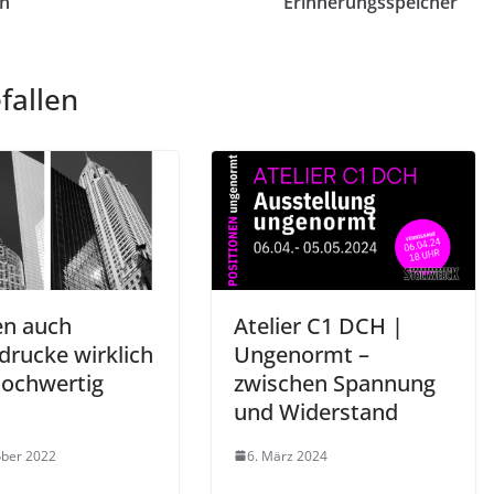
on
Erinnerungsspeicher
fallen
n auch
Atelier C1 DCH |
drucke wirklich
Ungenormt –
hochwertig
zwischen Spannung
und Widerstand
ober 2022
6. März 2024