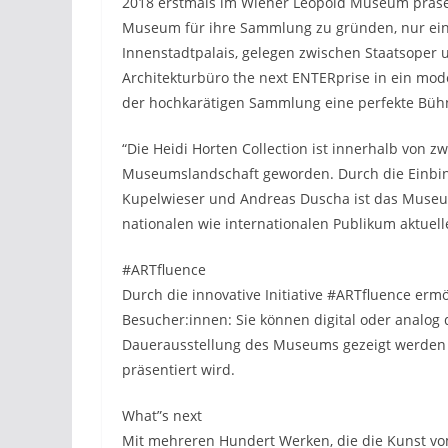
2018 erstmals im Wiener Leopold Museum präsent
Museum für ihre Sammlung zu gründen, nur ein J
Innenstadtpalais, gelegen zwischen Staatsoper
Architekturbüro the next ENTERprise in ein mod
der hochkarätigen Sammlung eine perfekte Bühn
“Die Heidi Horten Collection ist innerhalb von zw
Museumslandschaft geworden. Durch die Einbin
Kupelwieser und Andreas Duscha ist das Muse
nationalen wie internationalen Publikum aktuell
#ARTfluence
Durch die innovative Initiative #ARTfluence e
Besucher:innen: Sie können digital oder analo
Dauerausstellung des Museums gezeigt werden s
präsentiert wird.
What”s next
Mit mehreren Hundert Werken, die die Kunst vo