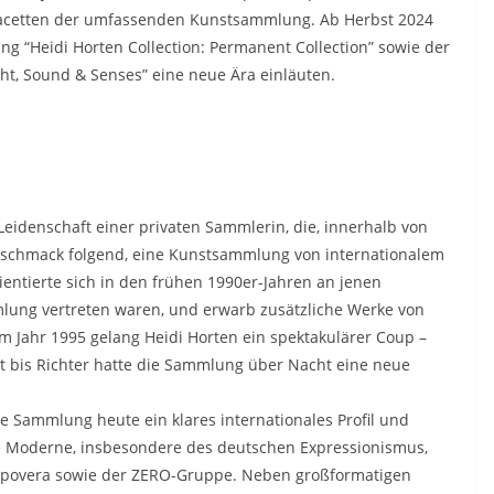
Facetten der umfassenden Kunstsammlung. Ab Herbst 2024
 “Heidi Horten Collection: Permanent Collection” sowie der
ht, Sound & Senses” eine neue Ära einläuten.
 Leidenschaft einer privaten Sammlerin, die, innerhalb von
eschmack folgend, eine Kunstsammlung von internationalem
ientierte sich in den frühen 1990er-Jahren an jenen
mlung vertreten waren, und erwarb zusätzliche Werke von
im Jahr 1995 gelang Heidi Horten ein spektakulärer Coup –
 bis Richter hatte die Sammlung über Nacht eine neue
e Sammlung heute ein klares internationales Profil und
e Moderne, insbesondere des deutschen Expressionismus,
e povera sowie der ZERO-Gruppe. Neben großformatigen