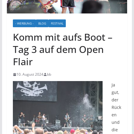
- WERBUNG -
BLOG
FESTIVAL
Komm mit aufs Boot –
Tag 3 auf dem Open
Flair
10. August 2024
bb
Ja
gut,
der
Rück
en
und
die