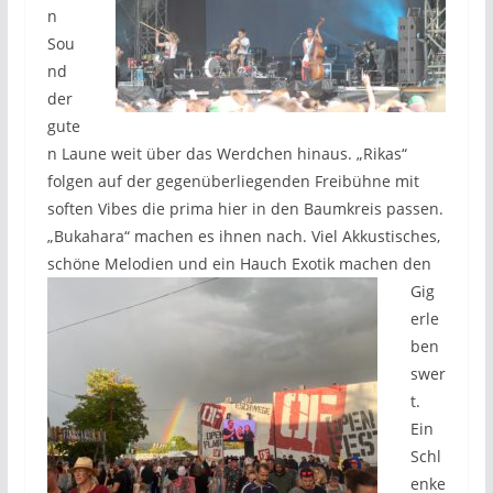
n
Sou
nd
der
gute
n Laune weit über das Werdchen hinaus. „Rikas“
folgen auf der gegenüberliegenden Freibühne mit
soften Vibes die prima hier in den Baumkreis passen.
„Bukahara“ machen es ihnen nach. Viel Akkustisches,
schöne Melodien und
ein Hauch Exotik machen den
Gig
erle
ben
swer
t.
Ein
Schl
enke