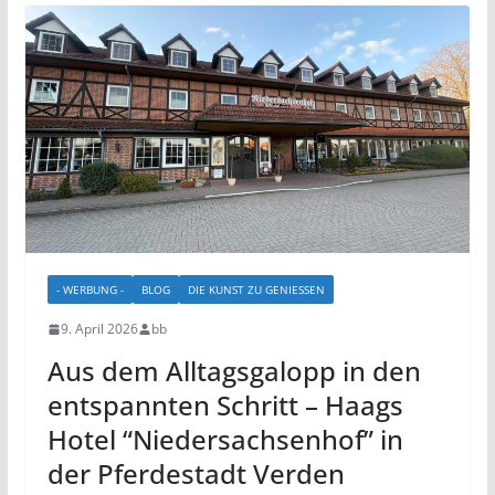
- WERBUNG -
BLOG
DIE KUNST ZU GENIESSEN
9. April 2026
bb
Aus dem Alltagsgalopp in den
entspannten Schritt – Haags
Hotel “Niedersachsenhof” in
der Pferdestadt Verden