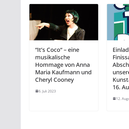
“It’s Coco“ – eine
Einla
musikalische
Finiss
Hommage von Anna
Absch
Maria Kaufmann und
unser
Cheryl Cooney
Kunst
16. A
6. Juli 2023
12. Aug