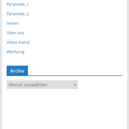
Pyramide_1
Pyramide_2
testen
Über uns
Video-Kanal
Werbung
Archiv
A
r
c
h
i
v