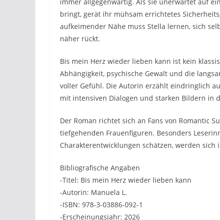
immer allgegenwärtig. Als sie unerwartet auf ei
bringt, gerät ihr mühsam errichtetes Sicherhei
aufkeimender Nähe muss Stella lernen, sich se
näher rückt.
Bis mein Herz wieder lieben kann ist kein klass
Abhängigkeit, psychische Gewalt und die langsa
voller Gefühl. Die Autorin erzählt eindringlich
mit intensiven Dialogen und starken Bildern in 
Der Roman richtet sich an Fans von Romantic S
tiefgehenden Frauenfiguren. Besonders Leserin
Charakterentwicklungen schätzen, werden sich i
Bibliografische Angaben
-Titel: Bis mein Herz wieder lieben kann
-Autorin: Manuela L.
-ISBN: 978-3-03886-092-1
-Erscheinungsjahr: 2026