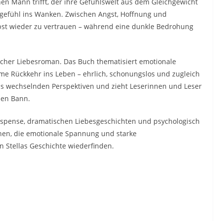
nen Mann trifft, der ihre Gefühlswelt aus dem Gleichgewicht
tsgefühl ins Wanken. Zwischen Angst, Hoffnung und
lbst wieder zu vertrauen – während eine dunkle Bedrohung
ischer Liebesroman. Das Buch thematisiert emotionale
me Rückkehr ins Leben – ehrlich, schonungslos und zugleich
 aus wechselnden Perspektiven und zieht Leserinnen und Leser
den Bann.
uspense, dramatischen Liebesgeschichten und psychologisch
nen, die emotionale Spannung und starke
n Stellas Geschichte wiederfinden.