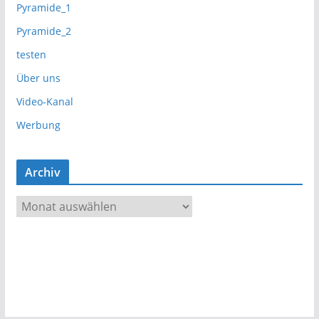
Pyramide_1
Pyramide_2
testen
Über uns
Video-Kanal
Werbung
Archiv
A
r
c
h
i
v