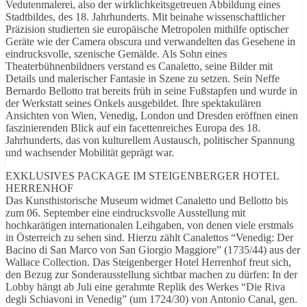
Vedutenmalerei, also der wirklichkeitsgetreuen Abbildung eines
Stadtbildes, des 18. Jahrhunderts. Mit beinahe wissenschaftlicher
Präzision studierten sie europäische Metropolen mithilfe optischer
Geräte wie der Camera obscura und verwandelten das Gesehene in
eindrucksvolle, szenische Gemälde. Als Sohn eines
Theaterbühnenbildners verstand es Canaletto, seine Bilder mit
Details und malerischer Fantasie in Szene zu setzen. Sein Neffe
Bernardo Bellotto trat bereits früh in seine Fußstapfen und wurde in
der Werkstatt seines Onkels ausgebildet. Ihre spektakulären
Ansichten von Wien, Venedig, London und Dresden eröffnen einen
faszinierenden Blick auf ein facettenreiches Europa des 18.
Jahrhunderts, das von kulturellem Austausch, politischer Spannung
und wachsender Mobilität geprägt war.
EXKLUSIVES PACKAGE IM STEIGENBERGER HOTEL
HERRENHOF
Das Kunsthistorische Museum widmet Canaletto und Bellotto bis
zum 06. September eine eindrucksvolle Ausstellung mit
hochkarätigen internationalen Leihgaben, von denen viele erstmals
in Österreich zu sehen sind. Hierzu zählt Canalettos “Venedig: Der
Bacino di San Marco von San Giorgio Maggiore” (1735/44) aus der
Wallace Collection. Das Steigenberger Hotel Herrenhof freut sich,
den Bezug zur Sonderausstellung sichtbar machen zu dürfen: In der
Lobby hängt ab Juli eine gerahmte Replik des Werkes “Die Riva
degli Schiavoni in Venedig” (um 1724/30) von Antonio Canal, gen.