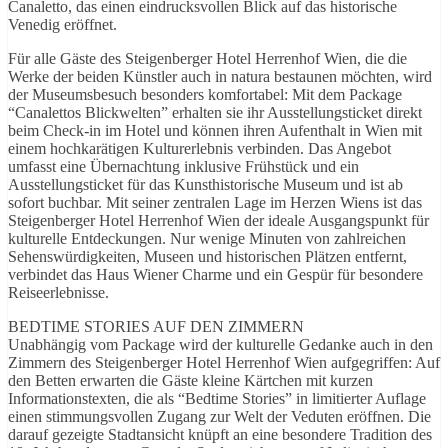
Canaletto, das einen eindrucksvollen Blick auf das historische
Venedig eröffnet.
Für alle Gäste des Steigenberger Hotel Herrenhof Wien, die die
Werke der beiden Künstler auch in natura bestaunen möchten, wird
der Museumsbesuch besonders komfortabel: Mit dem Package
“Canalettos Blickwelten” erhalten sie ihr Ausstellungsticket direkt
beim Check-in im Hotel und können ihren Aufenthalt in Wien mit
einem hochkarätigen Kulturerlebnis verbinden. Das Angebot
umfasst eine Übernachtung inklusive Frühstück und ein
Ausstellungsticket für das Kunsthistorische Museum und ist ab
sofort buchbar. Mit seiner zentralen Lage im Herzen Wiens ist das
Steigenberger Hotel Herrenhof Wien der ideale Ausgangspunkt für
kulturelle Entdeckungen. Nur wenige Minuten von zahlreichen
Sehenswürdigkeiten, Museen und historischen Plätzen entfernt,
verbindet das Haus Wiener Charme und ein Gespür für besondere
Reiseerlebnisse.
BEDTIME STORIES AUF DEN ZIMMERN
Unabhängig vom Package wird der kulturelle Gedanke auch in den
Zimmern des Steigenberger Hotel Herrenhof Wien aufgegriffen: Auf
den Betten erwarten die Gäste kleine Kärtchen mit kurzen
Informationstexten, die als “Bedtime Stories” in limitierter Auflage
einen stimmungsvollen Zugang zur Welt der Veduten eröffnen. Die
darauf gezeigte Stadtansicht knüpft an eine besondere Tradition des