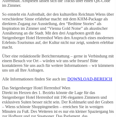
Aufenthalt. Abspielen lassen sich die Tracks über einen QR-Code
im Zimmer.
So entsteht ein Aufenthalt, der den kulturellen Reichtum Wiens über
verschiedene Sinne erfahrbar macht: mit dem KHM-Package als
direktem Zugang zur Ausstellung, den “Bedtime Stories” als
Inspiration im Zimmer und “Vienna Gold Noise” als akustischer
Annäherung an die Stadt. Mit den drei Angeboten greift das
Steigenberger Hotel Herrenhof Wien den Anspruch eines modernen
Erlebnis-Tourismus auf, der Kultur nicht nur zeigt, sondern erlebbar
macht.
Über eine redaktionelle Berichterstattung – gerne in Verbindung mit
einem Besuch vor Ort – würden wir uns sehr freuen! Bitte
kontaktieren Sie uns auch für weitere Informationen – wir kümmern
uns um all Ihre Anfragen.
Alle Informationen finden Sie auch im:
DOWNLOAD-BEREICH
Das Steigenberger Hotel Herrenhof Wien
Direkt im Herzen des 1. Bezirks könnte die Lage für das
Steigenberger Hotel Herrenhof mit 196 eleganten Zimmern und
exklusiven Suiten besser nicht sein. Der Kohlmarkt und der Graben
– Wiens schönste Shoppingmeilen – erreichen Sie in wenigen
Minuten zu Fuß. Des Weiteren ist es nur ein kleiner Spaziergang bis
zur Hofburg und zur Staatsoper. Das Parlament, das