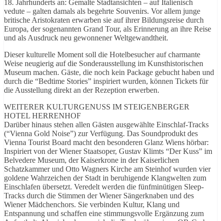
18. Jahrhunderts an: Gemalte Stadtansichten – auf Italienisch
vedute – galten damals als begehrte Souvenirs. Vor allem junge
britische Aristokraten erwarben sie auf ihrer Bildungsreise durch
Europa, der sogenannten Grand Tour, als Erinnerung an ihre Reise
und als Ausdruck neu gewonnener Weltgewandtheit.
Dieser kulturelle Moment soll die Hotelbesucher auf charmante
Weise neugierig auf die Sonderausstellung im Kunsthistorischen
Museum machen. Gäste, die noch kein Package gebucht haben und
durch die “Bedtime Stories” inspiriert wurden, können Tickets für
die Ausstellung direkt an der Rezeption erwerben.
WEITERER KULTURGENUSS IM STEIGENBERGER
HOTEL HERRENHOF
Darüber hinaus stehen allen Gästen ausgewählte Einschlaf-Tracks
(“Vienna Gold Noise”) zur Verfügung. Das Soundprodukt des
Vienna Tourist Board macht den besonderen Glanz Wiens hörbar:
Inspiriert von der Wiener Staatsoper, Gustav Klimts “Der Kuss” im
Belvedere Museum, der Kaiserkrone in der Kaiserlichen
Schatzkammer und Otto Wagners Kirche am Steinhof wurden vier
goldene Wahrzeichen der Stadt in beruhigende Klangwelten zum
Einschlafen übersetzt. Veredelt werden die fünfminütigen Sleep-
Tracks durch die Stimmen der Wiener Sängerknaben und des
Wiener Mädchenchors. Sie verbinden Kultur, Klang und
Entspannung und schaffen eine stimmungsvolle Ergänzung zum