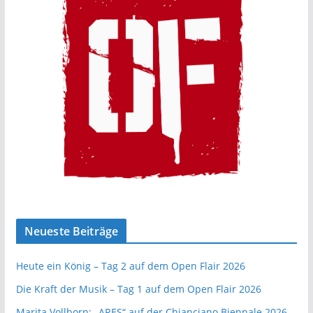
Neueste Beiträge
Heute ein König – Tag 2 auf dem Open Flair 2026
Die Kraft der Musik – Tag 1 auf dem Open Flair 2026
Marita Vollborn: „ARES“ auf der Chianciano Biennale 2026 –