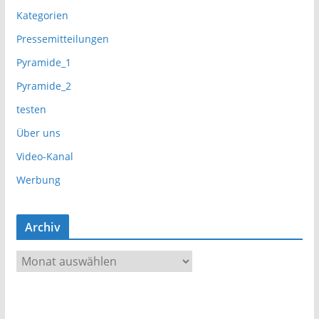
Kategorien
Pressemitteilungen
Pyramide_1
Pyramide_2
testen
Über uns
Video-Kanal
Werbung
Archiv
A
r
c
h