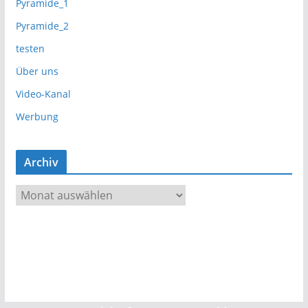
Pyramide_1
Pyramide_2
testen
Über uns
Video-Kanal
Werbung
Archiv
A
r
c
h
i
v