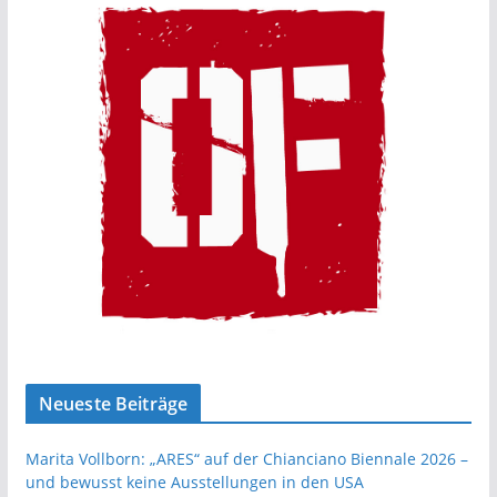
Neueste Beiträge
Marita Vollborn: „ARES“ auf der Chianciano Biennale 2026 –
und bewusst keine Ausstellungen in den USA