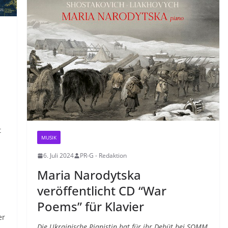
t
MUSIK
6. Juli 2024
PR-G - Redaktion
Maria Narodytska
veröffentlicht CD “War
Poems” für Klavier
er
Die Ukrainische Pianistin hat für ihr Debüt bei SOMM