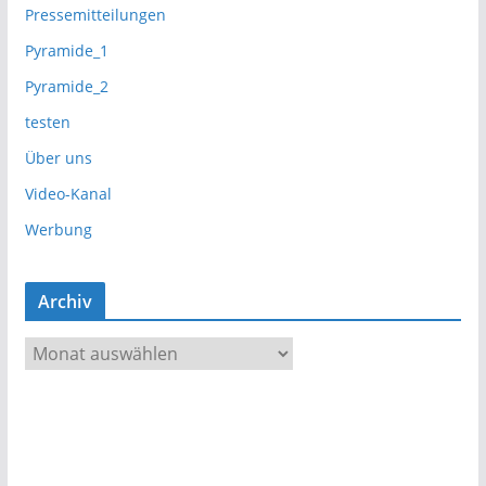
Pressemitteilungen
Pyramide_1
Pyramide_2
testen
Über uns
Video-Kanal
Werbung
Archiv
A
r
c
h
i
v