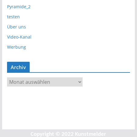
Pyramide_2
testen
Über uns
Video-Kanal
Werbung
Archiv
A
r
c
h
i
v
Copyright © 2022 Kunstmelder