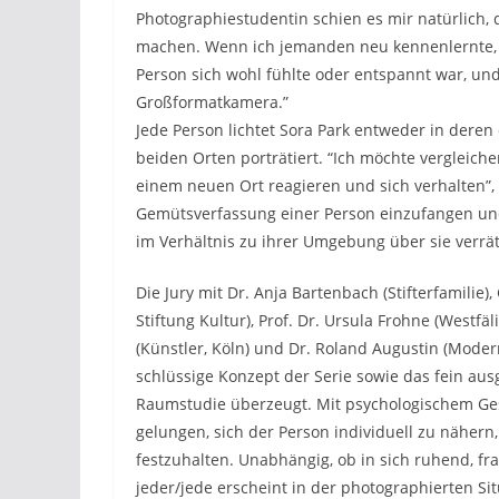
Photographiestudentin schien es mir natürlich, 
machen. Wenn ich jemanden neu kennenlernte, 
Person sich wohl fühlte oder entspannt war, un
Großformatkamera.”
Jede Person lichtet Sora Park entweder in deren
beiden Orten porträtiert. “Ich möchte vergleic
einem neuen Ort reagieren und sich verhalten”, 
Gemütsverfassung einer Person einzufangen und
im Verhältnis zu ihrer Umgebung über sie verrät
Die Jury mit Dr. Anja Bartenbach (Stifterfamili
Stiftung Kultur), Prof. Dr. Ursula Frohne (Westf
(Künstler, Köln) und Dr. Roland Augustin (Mod
schlüssige Konzept der Serie sowie das fein a
Raumstudie überzeugt. Mit psychologischem Ges
gelungen, sich der Person individuell zu nähern
festzuhalten. Unabhängig, ob in sich ruhend, fra
jeder/jede erscheint in der photographierten 