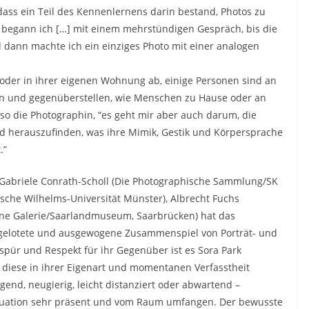
dass ein Teil des Kennenlernens darin bestand, Photos zu
begann ich […] mit einem mehrstündigen Gespräch, bis die
d dann machte ich ein einziges Photo mit einer analogen
 oder in ihrer eigenen Wohnung ab, einige Personen sind an
hen und gegenüberstellen, wie Menschen zu Hause oder an
so die Photographin, “es geht mir aber auch darum, die
 herauszufinden, was ihre Mimik, Gestik und Körpersprache
.”
e), Gabriele Conrath-Scholl (Die Photographische Sammlung/SK
älische Wilhelms-Universität Münster), Albrecht Fuchs
erne Galerie/Saarlandmuseum, Saarbrücken) hat das
usgelotete und ausgewogene Zusammenspiel von Porträt- und
pür und Respekt für ihr Gegenüber ist es Sora Park
, diese in ihrer Eigenart und momentanen Verfasstheit
gend, neugierig, leicht distanziert oder abwartend –
Situation sehr präsent und vom Raum umfangen. Der bewusste