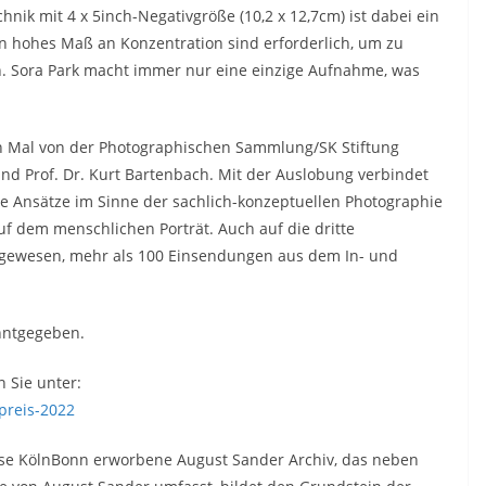
nik mit 4 x 5inch-Negativgröße (10,2 x 12,7cm) ist dabei ein
in hohes Maß an Konzentration sind erforderlich, um zu
 Sora Park macht immer nur eine einzige Aufnahme, was
n Mal von der Photographischen Sammlung/SK Stiftung
 und Prof. Dr. Kurt Bartenbach. Mit der Auslobung verbindet
che Ansätze im Sinne der sachlich-konzeptuellen Photographie
f dem menschlichen Porträt. Auch auf die dritte
ß gewesen, mehr als 100 Einsendungen aus dem In- und
nntgegeben.
 Sie unter:
preis-2022
asse KölnBonn erworbene August Sander Archiv, das neben