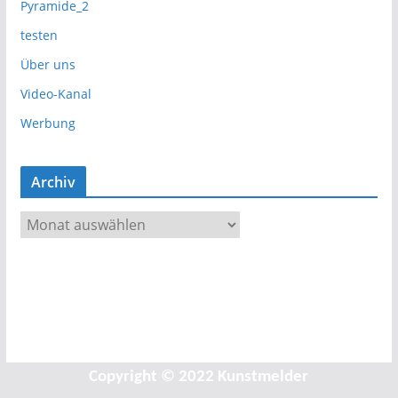
Pyramide_2
testen
Über uns
Video-Kanal
Werbung
Archiv
A
r
c
h
i
v
Copyright © 2022 Kunstmelder