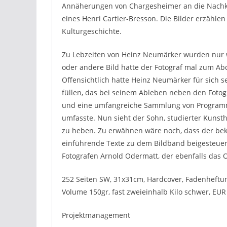
Annäherungen von Chargesheimer an die Nachkr
eines Henri Cartier-Bresson. Die Bilder erzähl
Kulturgeschichte.
Zu Lebzeiten von Heinz Neumärker wurden nur we
oder andere Bild hatte der Fotograf mal zum Abd
Offensichtlich hatte Heinz Neumärker für sich se
füllen, das bei seinem Ableben neben den Foto
und eine umfangreiche Sammlung von Programmh
umfasste. Nun sieht der Sohn, studierter Kunsthi
zu heben. Zu erwähnen wäre noch, dass der bek
einführende Texte zu dem Bildband beigesteuer
Fotografen Arnold Odermatt, der ebenfalls das 
252 Seiten SW, 31x31cm, Hardcover, Fadenheftung
Volume 150gr, fast zweieinhalb Kilo schwer, EUR 
Projektmanagement