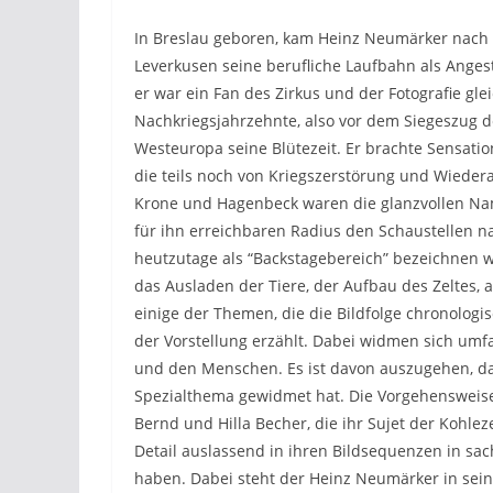
In Breslau geboren, kam Heinz Neumärker nach 
Leverkusen seine berufliche Laufbahn als Angest
er war ein Fan des Zirkus und der Fotografie g
Nachkriegsjahrzehnte, also vor dem Siegeszug d
Westeuropa seine Blütezeit. Er brachte Sensatio
die teils noch von Kriegszerstörung und Wieder
Krone und Hagenbeck waren die glanzvollen Nam
für ihn erreichbaren Radius den Schaustellen na
heutzutage als “Backstagebereich” bezeichnen 
das Ausladen der Tiere, der Aufbau des Zeltes, 
einige der Themen, die die Bildfolge chronologi
der Vorstellung erzählt. Dabei widmen sich umfa
und den Menschen. Es ist davon auszugehen, das
Spezialthema gewidmet hat. Die Vorgehensweise
Bernd und Hilla Becher, die ihr Sujet der Kohl
Detail auslassend in ihren Bildsequenzen in sac
haben. Dabei steht der Heinz Neumärker in seiner