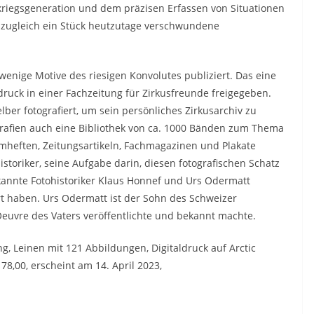
iegsgeneration und dem präzisen Erfassen von Situationen
en zugleich ein Stück heutzutage verschwundene
nige Motive des riesigen Konvolutes publiziert. Das eine
ruck in einer Fachzeitung für Zirkusfreunde freigegeben.
lber fotografiert, um sein persönliches Zirkusarchiv zu
grafien auch eine Bibliothek von ca. 1000 Bänden zum Thema
eften, Zeitungsartikeln, Fachmagazinen und Plakate
storiker, seine Aufgabe darin, diesen fotografischen Schatz
annte Fotohistoriker Klaus Honnef und Urs Odermatt
t haben. Urs Odermatt ist der Sohn des Schweizer
Oeuvre des Vaters veröffentlichte und bekannt machte.
, Leinen mit 121 Abbildungen, Digitaldruck auf Arctic
78,00, erscheint am 14. April 2023,