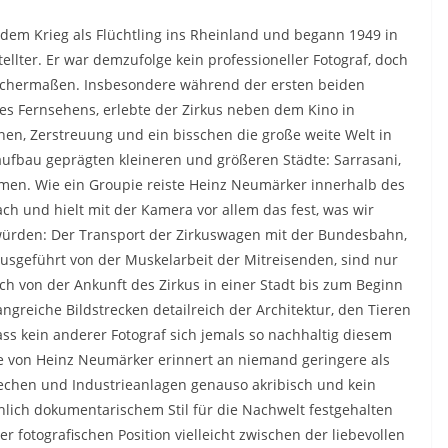
dem Krieg als Flüchtling ins Rheinland und begann 1949 in
ellter. Er war demzufolge kein professioneller Fotograf, doch
leichermaßen. Insbesondere während der ersten beiden
es Fernsehens, erlebte der Zirkus neben dem Kino in
nen, Zerstreuung und ein bisschen die große weite Welt in
aufbau geprägten kleineren und größeren Städte: Sarrasani,
en. Wie ein Groupie reiste Heinz Neumärker innerhalb des
ch und hielt mit der Kamera vor allem das fest, was wir
würden: Der Transport der Zirkuswagen mit der Bundesbahn,
ausgeführt von der Muskelarbeit der Mitreisenden, sind nur
sch von der Ankunft des Zirkus in einer Stadt bis zum Beginn
ngreiche Bildstrecken detailreich der Architektur, den Tieren
s kein anderer Fotograf sich jemals so nachhaltig diesem
 von Heinz Neumärker erinnert an niemand geringere als
ezechen und Industrieanlagen genauso akribisch und kein
hlich dokumentarischem Stil für die Nachwelt festgehalten
 fotografischen Position vielleicht zwischen der liebevollen