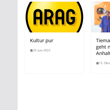
Kultur pur
Tiema
geht 
20. Juni 2023
Anhal
15. Okt