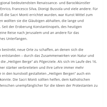
egional bedeutendsten Renaissance- und Barockkünstler
nrico, Francesco Silva, Dionigi Bussola und viele andere. Für
iß die Sacri Monti errichtet wurden, war Kunst Mittel zum
en wollten sie die Gläubigen abhalten, die lange und
. Seit der Eroberung Konstantinopels, des heutigen
 eine Reise nach Jerusalem und an andere für das
ches Unterfangen.
bestrebt, neue Orte zu schaffen, an denen sich die
 So entstanden – durch das Zusammenwirken von Natur und
ie „Heiligen Berge“ als Pilgerziele. Als sich im Laufe des 16.
mer stärker verbreiteten und ihre Lehre immer mehr
 in den kunstvoll gestalteten „Heiligen Bergen“ auch ein
onnte. Die Sacri Monti sollten helfen, dem katholischen
Menschen unempfänglicher für die Ideen der Protestanten zu