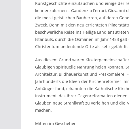
Kunstgeschichte einzutauchen und einige der r
kennenzulernen – Gaudenzio Ferrari, Giovanni d’E
die meist geistlichen Bauherren, auf deren Gehe
Zweck. Denn mit den neu errichteten Pilgerstätt
beschwerliche Reise ins Heilige Land anzutreten
Istanbuls, durch die Osmanen im Jahr 1453 galt
Christentum bedeutende Orte als sehr gefährli
Aus diesem Grund waren Klostergemeinschaften 
Gläubigen spirituelle Nahrung holen konnten.
Architektur, Bildhauerkunst und Freskomalerei – d
Jahrhunderts die Ideen der Kirchenreformer im
Anhänger fand, erkannten die Katholische Kirche
Instrument, das ihrer Gegenreformation dienen k
Glauben neue Strahlkraft zu verleihen und die 
machen.
Mitten im Geschehen