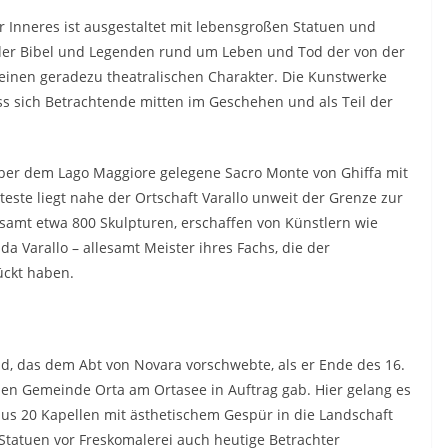
hr Inneres ist ausgestaltet mit lebensgroßen Statuen und
 der Bibel und Legenden rund um Leben und Tod der von der
 einen geradezu theatralischen Charakter. Die Kunstwerke
ss sich Betrachtende mitten im Geschehen und als Teil der
 über dem Lago Maggiore gelegene Sacro Monte von Ghiffa mit
teste liegt nahe der Ortschaft Varallo unweit der Grenze zur
esamt etwa 800 Skulpturen, erschaffen von Künstlern wie
da Varallo – allesamt Meister ihres Fachs, die der
ückt haben.
ld, das dem Abt von Novara vorschwebte, als er Ende des 16.
chen Gemeinde Orta am Ortasee in Auftrag gab. Hier gelang es
us 20 Kapellen mit ästhetischem Gespür in die Landschaft
 Statuen vor Freskomalerei auch heutige Betrachter