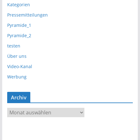
Kategorien
Pressemitteilungen
Pyramide_1
Pyramide_2
testen
Über uns
Video-Kanal
Werbung
Archiv
A
r
c
h