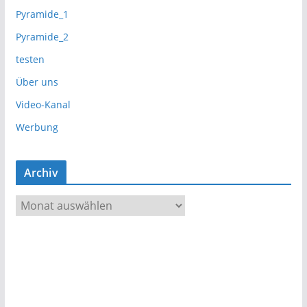
Pyramide_1
Pyramide_2
testen
Über uns
Video-Kanal
Werbung
Archiv
A
r
c
h
i
v