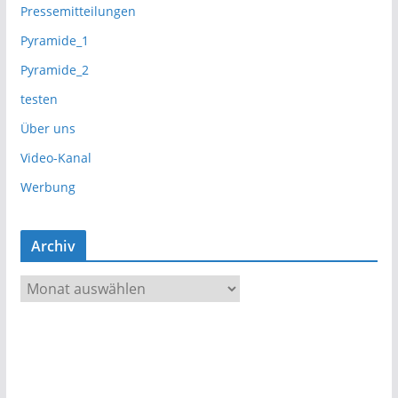
Pressemitteilungen
Pyramide_1
Pyramide_2
testen
Über uns
Video-Kanal
Werbung
Archiv
A
r
c
h
i
v