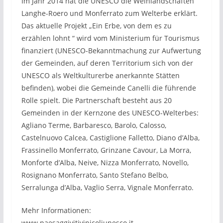
Im Jahr 2014 hat die UNESCO die Weinlandschaften
Langhe-Roero und Monferrato zum Welterbe erklärt.
Das aktuelle Projekt „Ein Erbe, von dem es zu
erzählen lohnt “ wird vom Ministerium für Tourismus
finanziert (UNESCO-Bekanntmachung zur Aufwertung
der Gemeinden, auf deren Territorium sich von der
UNESCO als Weltkulturerbe anerkannte Stätten
befinden), wobei die Gemeinde Canelli die führende
Rolle spielt. Die Partnerschaft besteht aus 20
Gemeinden in der Kernzone des UNESCO-Welterbes:
Agliano Terme, Barbaresco, Barolo, Calosso,
Castelnuovo Calcea, Castiglione Falletto, Diano d’Alba,
Frassinello Monferrato, Grinzane Cavour, La Morra,
Monforte d’Alba, Neive, Nizza Monferrato, Novello,
Rosignano Monferrato, Santo Stefano Belbo,
Serralunga d’Alba, Vaglio Serra, Vignale Monferrato.
Mehr Informationen:
www.paesaggivitivinicoliunesco.it