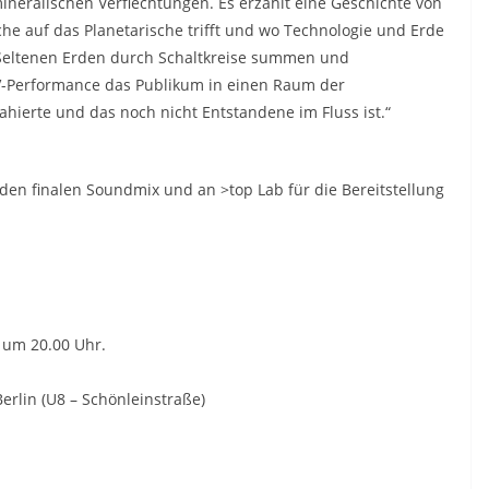
neralischen Verflechtungen. Es erzählt eine Geschichte von
he auf das Planetarische trifft und wo Technologie und Erde
Seltenen Erden durch Schaltkreise summen und
/V-Performance das Publikum in einen Raum der
ahierte und das noch nicht Entstandene im Fluss ist.“
en finalen Soundmix und an >top Lab für die Bereitstellung
 um 20.00 Uhr.
erlin (U8 – Schönleinstraße)