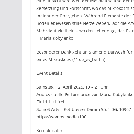
eine unsichtbare Welt der Mesofauna und der mi
Zersetzung und Fortschritt, wo das Mikrokosmisc
ineinander übergehen. Während Elemente der 
Bodenlebewesen stille Netze weben, lädt die A
Mehrdeutigkeit ein – wo das Lebendige, das Extr
– Maria Kobylenko
Besonderer Dank geht an Siamend Darwesh für d
eines Mikroskops (@top_ev_berlin).
Event Details:
Samstag, 12. April 2025, 19 – 21 Uhr
Audiovisuelle Performance von Maria Kobylenko
Eintritt ist frei
SomoS Arts – Kottbusser Damm 95, 1.0G, 10967 B
https://somos.media/100
Kontaktdaten: