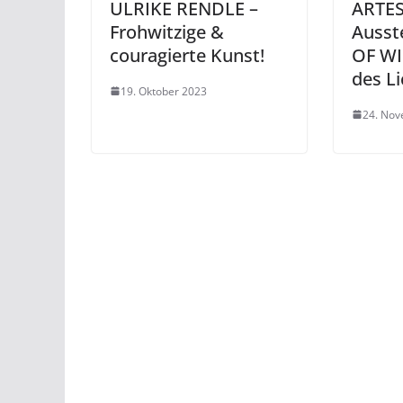
ULRIKE RENDLE –
ARTES 
Frohwitzige &
Ausst
couragierte Kunst!
OF WI
des Li
19. Oktober 2023
24. No