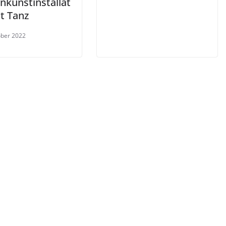
nkunstinstallat
t Tanz
ober 2022