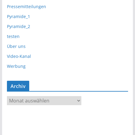
Pressemitteilungen
Pyramide_1
Pyramide_2
testen
Über uns
Video-Kanal
Werbung
Archiv
A
r
c
h
i