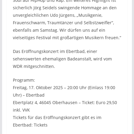
Soul auf HipHop und Rap. Ein weiteres Highlight ist
sicherlich Jörg Seidels swingende Hommage an den
unvergleichlichen Udo Jürgens, „Musikgenie,
Frauenschwarm, Traumtänzer und Selbstzweifler“,
ebenfalls am Samstag. Wir dürfen uns auf ein
vielseitiges Festival mit großartigen Musikern freuen.“
Das Eröffnungskonzert im Ebertbad, einer
sehenswerten ehemaligen Badeanstalt, wird vom
WDR mitgeschnitten.
Programm:
Freitag, 17. Oktober 2025 – 20:00 Uhr (Einlass 19:00
Uhr) – Ebertbad
Ebertplatz 4, 46045 Oberhausen – Ticket: Euro 29,50
inkl. VVK
Tickets für das Eröffnungskonzert gibt es im
Ebertbad: Tickets