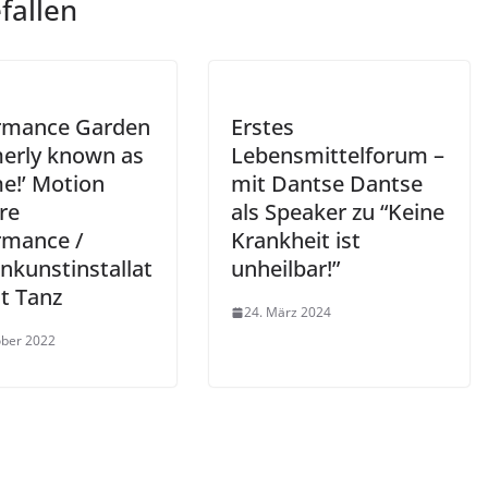
fallen
rmance Garden
Erstes
merly known as
Lebensmittelforum –
me!’ Motion
mit Dantse Dantse
re
als Speaker zu “Keine
rmance /
Krankheit ist
nkunstinstallat
unheilbar!”
t Tanz
24. März 2024
ober 2022