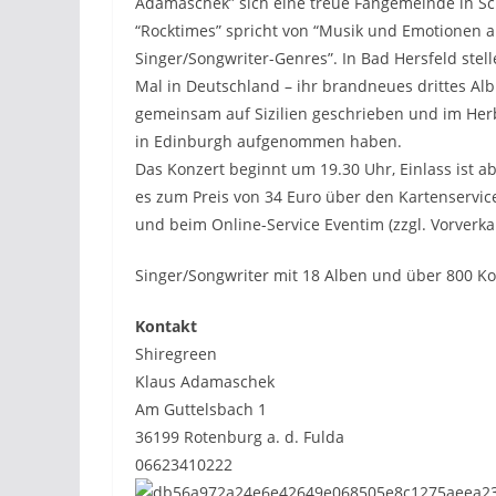
Adamaschek” sich eine treue Fangemeinde in S
“Rocktimes” spricht von “Musik und Emotionen 
Singer/Songwriter-Genres”. In Bad Hersfeld ste
Mal in Deutschland – ihr brandneues drittes Albu
gemeinsam auf Sizilien geschrieben und im Her
in Edinburgh aufgenommen haben.
Das Konzert beginnt um 19.30 Uhr, Einlass ist ab
es zum Preis von 34 Euro über den Kartenservic
und beim Online-Service Eventim (zzgl. Vorverk
Singer/Songwriter mit 18 Alben und über 800 Kon
Kontakt
Shiregreen
Klaus Adamaschek
Am Guttelsbach 1
36199 Rotenburg a. d. Fulda
06623410222