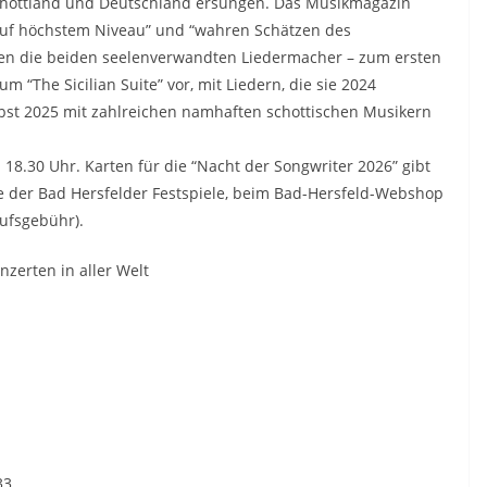
chottland und Deutschland ersungen. Das Musikmagazin
auf höchstem Niveau” und “wahren Schätzen des
llen die beiden seelenverwandten Liedermacher – zum ersten
m “The Sicilian Suite” vor, mit Liedern, die sie 2024
bst 2025 mit zahlreichen namhaften schottischen Musikern
 18.30 Uhr. Karten für die “Nacht der Songwriter 2026” gibt
e der Bad Hersfelder Festspiele, beim Bad-Hersfeld-Webshop
aufsgebühr).
zerten in aller Welt