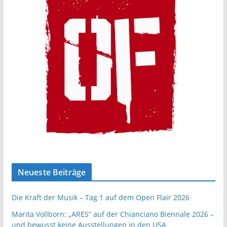
Neueste Beiträge
Die Kraft der Musik – Tag 1 auf dem Open Flair 2026
Marita Vollborn: „ARES“ auf der Chianciano Biennale 2026 –
und bewusst keine Ausstellungen in den USA