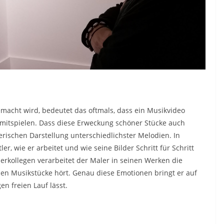
acht wird, bedeutet das oftmals, dass ein Musikvideo
 mitspielen. Dass diese Erweckung schöner Stücke auch
lerischen Darstellung unterschiedlichster Melodien. In
er, wie er arbeitet und wie seine Bilder Schritt für Schritt
lerkollegen verarbeitet der Maler in seinen Werken die
nen Musikstücke hört. Genau diese Emotionen bringt er auf
n freien Lauf lässt.