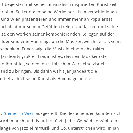
 begeistert mit seiner musikalisch inspirierten Kunst seit
risten. So konnte er seine Werke bereits in verschiedenen
urg und Wien präsentieren und immer mehr an Popularität
art nicht nur seinen Gefühlen freien Lauf lassen und seine
eise den Werken seiner komponierenden Kollegen auf der
Bilder sind eine Hommage an die Musiker, welche er als seine
 schenken. Er verewigt die Musik in einem abstrakten
andearts größter Traum ist es, dass ein Musiker oder
 ihn bittet, seinem musikalischen Werk eine visuelle
nd zu bringen. Bis dahin wählt Jan Jandeart die
nd betrachtet seine Kunst als Hommage an die
ry Steiner in Wien
ausgestellt. Die Besuchenden konnten sich
 wurden auch auditiv unterstützt. Jedes Gemälde erzählt eine
änge von Jazz, Filmmusik und Co. unterstrichen wird. In Jan