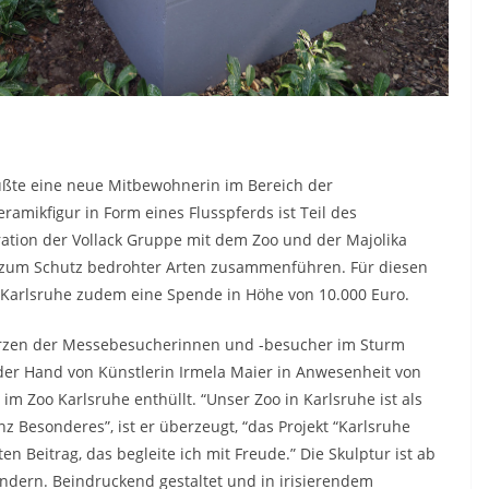
rüßte eine neue Mitbewohnerin im Bereich der
eramikfigur in Form eines Flusspferds ist Teil des
ration der Vollack Gruppe mit dem Zoo und der Majolika
ur zum Schutz bedrohter Arten zusammenführen. Für diesen
o Karlsruhe zudem eine Spende in Höhe von 10.000 Euro.
Herzen der Messebesucherinnen und -besucher im Sturm
der Hand von Künstlerin Irmela Maier in Anwesenheit von
 im Zoo Karlsruhe enthüllt. “Unser Zoo in Karlsruhe ist als
z Besonderes”, ist er überzeugt, “das Projekt “Karlsruhe
ten Beitrag, das begleite ich mit Freude.” Die Skulptur ist ab
ndern. Beindruckend gestaltet und in irisierendem