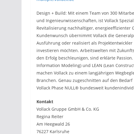
Design + Build: Mit einem Team von 300 Mitarbei
und Ingenieurwissenschaften, ist Vollack Spezia
Revitalisierung nachhaltiger, energieeffizienter
Kundenwunsch übernimmt Vollack die Generalpla
Ausführung oder realisiert als Projektentwickler
investieren möchten. Arbeitswelten mit Zukunf
den Erfolg beschleunigen, sind erklärte Passion
Information Modeling) und LEAN (Lean Construct
machen Vollack zu einem langjährigen Wegbegl
Branchen. Genau zugeschnitten auf den Bedarf u
Vollack Phase NULL® bundesweit kundenindividu
Kontakt
Vollack Gruppe GmbH & Co. KG
Regina Reiter
Am Heegwald 26
76227 Karlsruhe