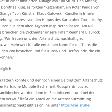
ple” in einer limitierten Auflage von 100 Stück. Den Anfang
 Dorothea Klug, es folgten “Katzenbär”, ein Roter Panda von
Change!” von Künstler Klaus Gutowski. Künstlerin Irmela
tstehungsprozess von den Hippos des Karlsruher Zoos – Kathy,
uren aus dem alten Ägypten inspirieren lassen. Am Nil
e brauchen die Dickhäuter unsere Hilfe.” Reinhard Blaurock
ng: “Wir freuen uns, den Artenschutz nachhaltig zu
, wie Mehrwert für alle entstehen kann: für die Tiere, die
 den Zoo besuchen und für Kunst- und Tierfreunde, die ein
können.”
möglich
ergattern konnte und dennoch einen Beitrag zum Artenschutz
inen Karlsruhe-Multiple-Becher mit Flusspferdmotiv zu
Keramikbecher werden dann im Zoo-Infocenter und bei der
em Verkauf fließt ein Anteil an die Artenschutzstiftung.
enschutzprojekt gibt es online unter
https://karlsruhe-