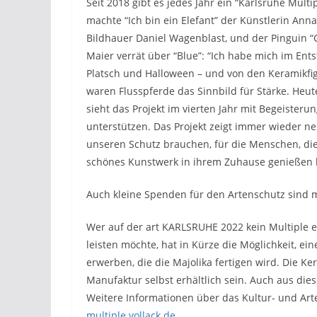
Seit 2018 gibt es jedes Jahr ein “Karlsruhe Multi
machte “Ich bin ein Elefant” der Künstlerin Anna
Bildhauer Daniel Wagenblast, und der Pinguin “
Maier verrät über “Blue”: “Ich habe mich im En
Platsch und Halloween – und von den Keramikfig
waren Flusspferde das Sinnbild für Stärke. Heut
sieht das Projekt im vierten Jahr mit Begeisteru
unterstützen. Das Projekt zeigt immer wieder neu
unseren Schutz brauchen, für die Menschen, die
schönes Kunstwerk in ihrem Zuhause genießen 
Auch kleine Spenden für den Artenschutz sind 
Wer auf der art KARLSRUHE 2022 kein Multiple 
leisten möchte, hat in Kürze die Möglichkeit, e
erwerben, die die Majolika fertigen wird. Die 
Manufaktur selbst erhältlich sein. Auch aus dies
Weitere Informationen über das Kultur- und Art
multiple.vollack.de