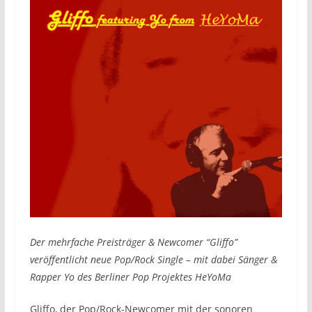
Der mehrfache Preisträger & Newcomer “Gliffo”
veröffentlicht neue Pop/Rock Single – mit dabei Sänger &
Rapper Yo des Berliner Pop Projektes HeYoMa
Gliffo, der Pop/Rock-Newcomer mit der sonoren